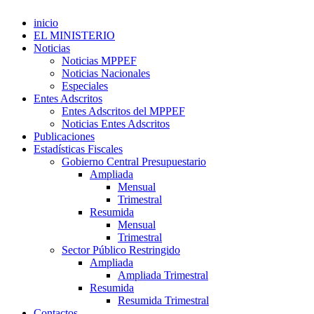
inicio
EL MINISTERIO
Noticias
Noticias MPPEF
Noticias Nacionales
Especiales
Entes Adscritos
Entes Adscritos del MPPEF
Noticias Entes Adscritos
Publicaciones
Estadísticas Fiscales
Gobierno Central Presupuestario
Ampliada
Mensual
Trimestral
Resumida
Mensual
Trimestral
Sector Público Restringido
Ampliada
Ampliada Trimestral
Resumida
Resumida Trimestral
Contactos