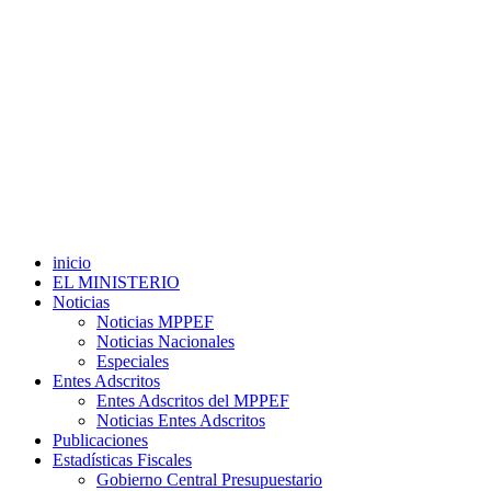
inicio
EL MINISTERIO
Noticias
Noticias MPPEF
Noticias Nacionales
Especiales
Entes Adscritos
Entes Adscritos del MPPEF
Noticias Entes Adscritos
Publicaciones
Estadísticas Fiscales
Gobierno Central Presupuestario