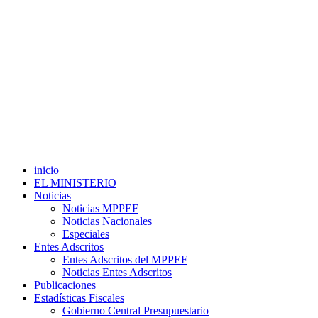
inicio
EL MINISTERIO
Noticias
Noticias MPPEF
Noticias Nacionales
Especiales
Entes Adscritos
Entes Adscritos del MPPEF
Noticias Entes Adscritos
Publicaciones
Estadísticas Fiscales
Gobierno Central Presupuestario