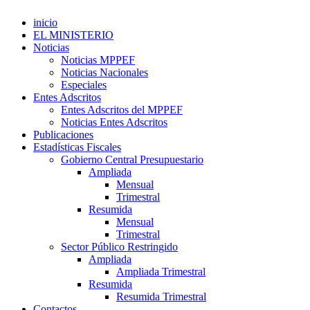
inicio
EL MINISTERIO
Noticias
Noticias MPPEF
Noticias Nacionales
Especiales
Entes Adscritos
Entes Adscritos del MPPEF
Noticias Entes Adscritos
Publicaciones
Estadísticas Fiscales
Gobierno Central Presupuestario
Ampliada
Mensual
Trimestral
Resumida
Mensual
Trimestral
Sector Público Restringido
Ampliada
Ampliada Trimestral
Resumida
Resumida Trimestral
Contactos