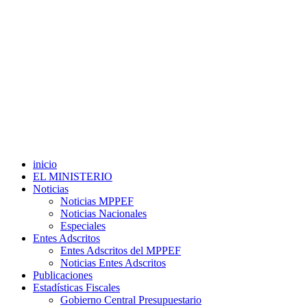
inicio
EL MINISTERIO
Noticias
Noticias MPPEF
Noticias Nacionales
Especiales
Entes Adscritos
Entes Adscritos del MPPEF
Noticias Entes Adscritos
Publicaciones
Estadísticas Fiscales
Gobierno Central Presupuestario