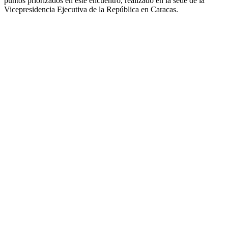
puntos priorizados en este encuentro, realizado en la sede de la
Vicepresidencia Ejecutiva de la República en Caracas.