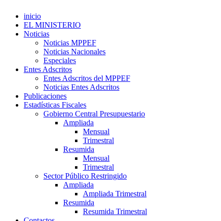
inicio
EL MINISTERIO
Noticias
Noticias MPPEF
Noticias Nacionales
Especiales
Entes Adscritos
Entes Adscritos del MPPEF
Noticias Entes Adscritos
Publicaciones
Estadísticas Fiscales
Gobierno Central Presupuestario
Ampliada
Mensual
Trimestral
Resumida
Mensual
Trimestral
Sector Público Restringido
Ampliada
Ampliada Trimestral
Resumida
Resumida Trimestral
Contactos