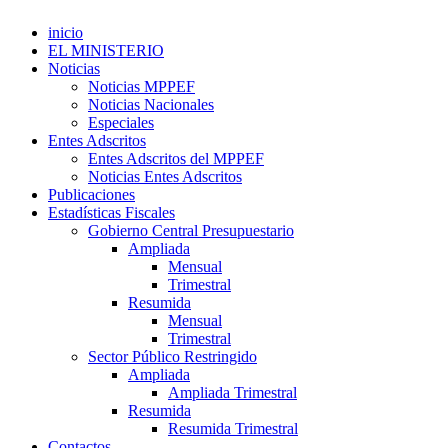
inicio
EL MINISTERIO
Noticias
Noticias MPPEF
Noticias Nacionales
Especiales
Entes Adscritos
Entes Adscritos del MPPEF
Noticias Entes Adscritos
Publicaciones
Estadísticas Fiscales
Gobierno Central Presupuestario
Ampliada
Mensual
Trimestral
Resumida
Mensual
Trimestral
Sector Público Restringido
Ampliada
Ampliada Trimestral
Resumida
Resumida Trimestral
Contactos