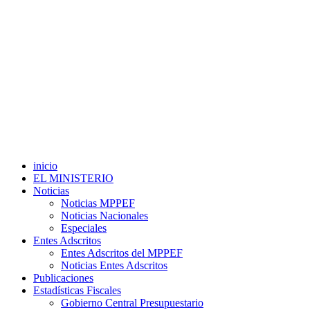
inicio
EL MINISTERIO
Noticias
Noticias MPPEF
Noticias Nacionales
Especiales
Entes Adscritos
Entes Adscritos del MPPEF
Noticias Entes Adscritos
Publicaciones
Estadísticas Fiscales
Gobierno Central Presupuestario