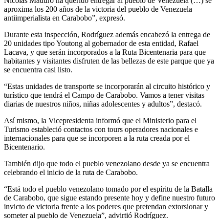
Nicolas Maduro ha querido entregar al pueblo de Venezuela (…) se
aproxima los 200 años de la victoria del pueblo de Venezuela
antiimperialista en Carabobo”, expresó.
Durante esta inspección, Rodríguez además encabezó la entrega de
20 unidades tipo Youtong al gobernador de esta entidad, Rafael
Lacava, y que serán incorporados a la Ruta Bicentenaria para que
habitantes y visitantes disfruten de las bellezas de este parque que ya
se encuentra casi listo.
“Estas unidades de transporte se incorporarán al circuito histórico y
turístico que tendrá el Campo de Carabobo. Vamos a tener visitas
diarias de nuestros niños, niñas adolescentes y adultos”, destacó.
Así mismo, la Vicepresidenta informó que el Ministerio para el
Turismo estableció contactos con tours operadores nacionales e
internacionales para que se incorporen a la ruta creada por el
Bicentenario.
También dijo que todo el pueblo venezolano desde ya se encuentra
celebrando el inicio de la ruta de Carabobo.
“Está todo el pueblo venezolano tomado por el espíritu de la Batalla
de Carabobo, que sigue estando presente hoy y define nuestro futuro
invicto de victoria frente a los poderes que pretendan extorsionar y
someter al pueblo de Venezuela”, advirtió Rodríguez.