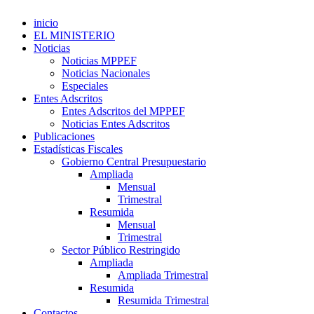
inicio
EL MINISTERIO
Noticias
Noticias MPPEF
Noticias Nacionales
Especiales
Entes Adscritos
Entes Adscritos del MPPEF
Noticias Entes Adscritos
Publicaciones
Estadísticas Fiscales
Gobierno Central Presupuestario
Ampliada
Mensual
Trimestral
Resumida
Mensual
Trimestral
Sector Público Restringido
Ampliada
Ampliada Trimestral
Resumida
Resumida Trimestral
Contactos