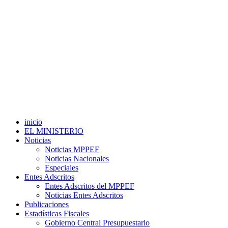
inicio
EL MINISTERIO
Noticias
Noticias MPPEF
Noticias Nacionales
Especiales
Entes Adscritos
Entes Adscritos del MPPEF
Noticias Entes Adscritos
Publicaciones
Estadísticas Fiscales
Gobierno Central Presupuestario