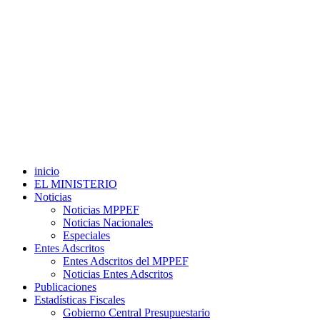
inicio
EL MINISTERIO
Noticias
Noticias MPPEF
Noticias Nacionales
Especiales
Entes Adscritos
Entes Adscritos del MPPEF
Noticias Entes Adscritos
Publicaciones
Estadísticas Fiscales
Gobierno Central Presupuestario