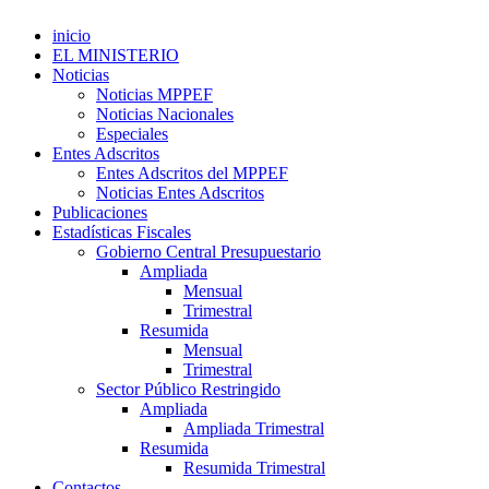
inicio
EL MINISTERIO
Noticias
Noticias MPPEF
Noticias Nacionales
Especiales
Entes Adscritos
Entes Adscritos del MPPEF
Noticias Entes Adscritos
Publicaciones
Estadísticas Fiscales
Gobierno Central Presupuestario
Ampliada
Mensual
Trimestral
Resumida
Mensual
Trimestral
Sector Público Restringido
Ampliada
Ampliada Trimestral
Resumida
Resumida Trimestral
Contactos