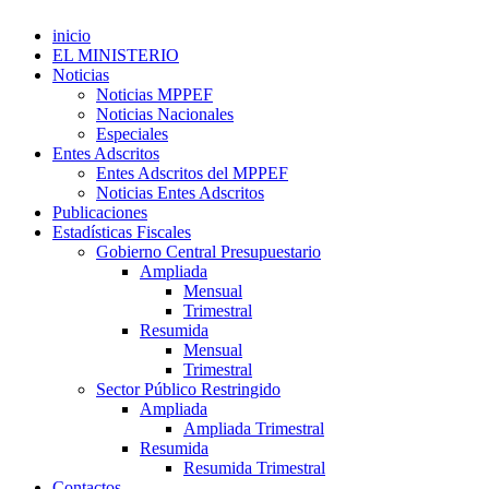
inicio
EL MINISTERIO
Noticias
Noticias MPPEF
Noticias Nacionales
Especiales
Entes Adscritos
Entes Adscritos del MPPEF
Noticias Entes Adscritos
Publicaciones
Estadísticas Fiscales
Gobierno Central Presupuestario
Ampliada
Mensual
Trimestral
Resumida
Mensual
Trimestral
Sector Público Restringido
Ampliada
Ampliada Trimestral
Resumida
Resumida Trimestral
Contactos