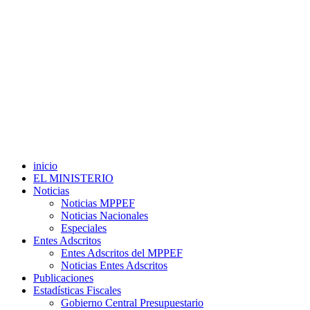
inicio
EL MINISTERIO
Noticias
Noticias MPPEF
Noticias Nacionales
Especiales
Entes Adscritos
Entes Adscritos del MPPEF
Noticias Entes Adscritos
Publicaciones
Estadísticas Fiscales
Gobierno Central Presupuestario