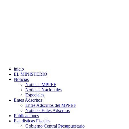
inicio
EL MINISTERIO
Noticias
Noticias MPPEF
Noticias Nacionales
Especiales
Entes Adscritos
Entes Adscritos del MPPEF
Noticias Entes Adscritos
Publicaciones
Estadísticas Fiscales
Gobierno Central Presupuestario