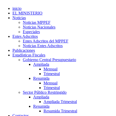
inicio
EL MINISTERIO
Noticias
Noticias MPPEF
Noticias Nacionales
Especiales
Entes Adscritos
Entes Adscritos del MPPEF
Noticias Entes Adscritos
Publicaciones
Estadísticas Fiscales
Gobierno Central Presupuestario
Ampliada
Mensual
Trimestral
Resumida
Mensual
Trimestral
Sector Público Restringido
Ampliada
Ampliada Trimestral
Resumida
Resumida Trimestral
Contactos