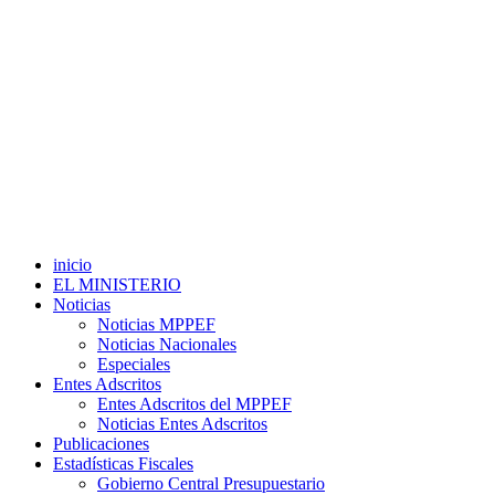
inicio
EL MINISTERIO
Noticias
Noticias MPPEF
Noticias Nacionales
Especiales
Entes Adscritos
Entes Adscritos del MPPEF
Noticias Entes Adscritos
Publicaciones
Estadísticas Fiscales
Gobierno Central Presupuestario