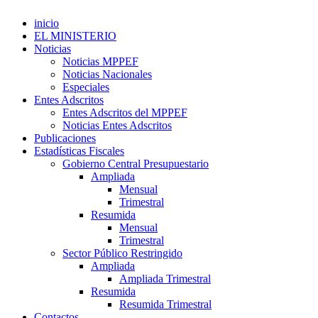
inicio
EL MINISTERIO
Noticias
Noticias MPPEF
Noticias Nacionales
Especiales
Entes Adscritos
Entes Adscritos del MPPEF
Noticias Entes Adscritos
Publicaciones
Estadísticas Fiscales
Gobierno Central Presupuestario
Ampliada
Mensual
Trimestral
Resumida
Mensual
Trimestral
Sector Público Restringido
Ampliada
Ampliada Trimestral
Resumida
Resumida Trimestral
Contactos