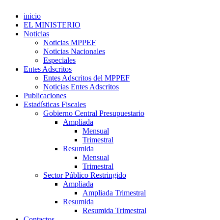
inicio
EL MINISTERIO
Noticias
Noticias MPPEF
Noticias Nacionales
Especiales
Entes Adscritos
Entes Adscritos del MPPEF
Noticias Entes Adscritos
Publicaciones
Estadísticas Fiscales
Gobierno Central Presupuestario
Ampliada
Mensual
Trimestral
Resumida
Mensual
Trimestral
Sector Público Restringido
Ampliada
Ampliada Trimestral
Resumida
Resumida Trimestral
Contactos