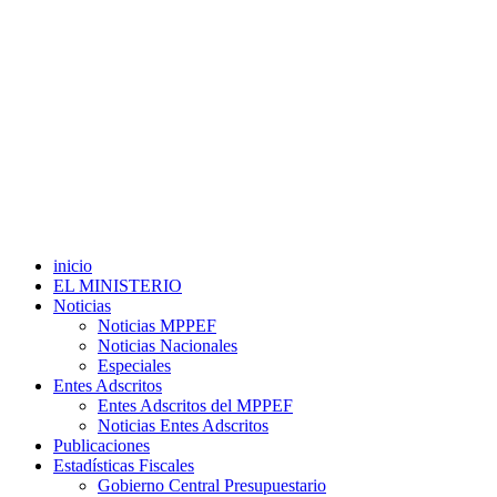
inicio
EL MINISTERIO
Noticias
Noticias MPPEF
Noticias Nacionales
Especiales
Entes Adscritos
Entes Adscritos del MPPEF
Noticias Entes Adscritos
Publicaciones
Estadísticas Fiscales
Gobierno Central Presupuestario