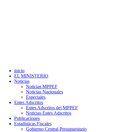
inicio
EL MINISTERIO
Noticias
Noticias MPPEF
Noticias Nacionales
Especiales
Entes Adscritos
Entes Adscritos del MPPEF
Noticias Entes Adscritos
Publicaciones
Estadísticas Fiscales
Gobierno Central Presupuestario