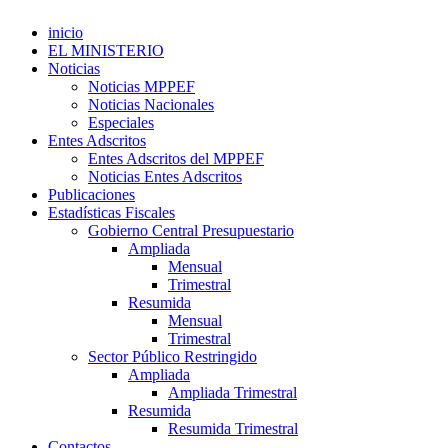
inicio
EL MINISTERIO
Noticias
Noticias MPPEF
Noticias Nacionales
Especiales
Entes Adscritos
Entes Adscritos del MPPEF
Noticias Entes Adscritos
Publicaciones
Estadísticas Fiscales
Gobierno Central Presupuestario
Ampliada
Mensual
Trimestral
Resumida
Mensual
Trimestral
Sector Público Restringido
Ampliada
Ampliada Trimestral
Resumida
Resumida Trimestral
Contactos