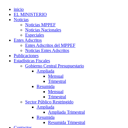
inicio
EL MINISTERIO
Noticias
Noticias MPPEF
Noticias Nacionales
Especiales
Entes Adscritos
Entes Adscritos del MPPEF
Noticias Entes Adscritos
Publicaciones
Estadísticas Fiscales
Gobierno Central Presupuestario
Ampliada
Mensual
Trimestral
Resumida
Mensual
Trimestral
Sector Público Restringido
Ampliada
Ampliada Trimestral
Resumida
Resumida Trimestral
Contactos