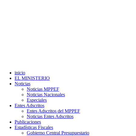
inicio
EL MINISTERIO
Noticias
Noticias MPPEF
Noticias Nacionales
Especiales
Entes Adscritos
Entes Adscritos del MPPEF
Noticias Entes Adscritos
Publicaciones
Estadísticas Fiscales
Gobierno Central Presupuestario