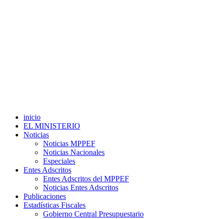
inicio
EL MINISTERIO
Noticias
Noticias MPPEF
Noticias Nacionales
Especiales
Entes Adscritos
Entes Adscritos del MPPEF
Noticias Entes Adscritos
Publicaciones
Estadísticas Fiscales
Gobierno Central Presupuestario