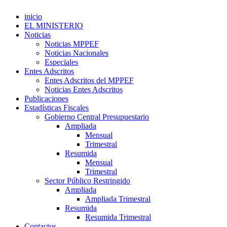
inicio
EL MINISTERIO
Noticias
Noticias MPPEF
Noticias Nacionales
Especiales
Entes Adscritos
Entes Adscritos del MPPEF
Noticias Entes Adscritos
Publicaciones
Estadísticas Fiscales
Gobierno Central Presupuestario
Ampliada
Mensual
Trimestral
Resumida
Mensual
Trimestral
Sector Público Restringido
Ampliada
Ampliada Trimestral
Resumida
Resumida Trimestral
Contactos