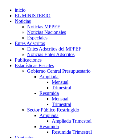
inicio
EL MINISTERIO
Noticias
Noticias MPPEF
Noticias Nacionales
Especiales
Entes Adscritos
Entes Adscritos del MPPEF
Noticias Entes Adscritos
Publicaciones
Estadísticas Fiscales
Gobierno Central Presupuestario
Ampliada
Mensual
Trimestral
Resumida
Mensual
Trimestral
Sector Público Restringido
Ampliada
Ampliada Trimestral
Resumida
Resumida Trimestral
Contactos