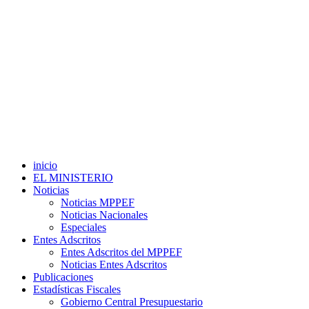
inicio
EL MINISTERIO
Noticias
Noticias MPPEF
Noticias Nacionales
Especiales
Entes Adscritos
Entes Adscritos del MPPEF
Noticias Entes Adscritos
Publicaciones
Estadísticas Fiscales
Gobierno Central Presupuestario