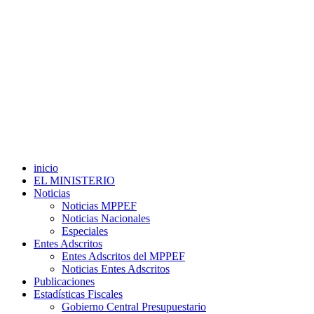
inicio
EL MINISTERIO
Noticias
Noticias MPPEF
Noticias Nacionales
Especiales
Entes Adscritos
Entes Adscritos del MPPEF
Noticias Entes Adscritos
Publicaciones
Estadísticas Fiscales
Gobierno Central Presupuestario