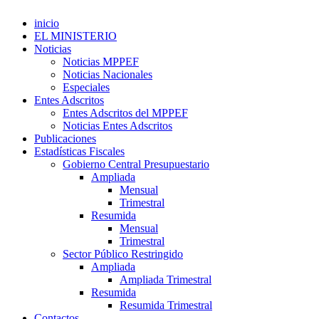
inicio
EL MINISTERIO
Noticias
Noticias MPPEF
Noticias Nacionales
Especiales
Entes Adscritos
Entes Adscritos del MPPEF
Noticias Entes Adscritos
Publicaciones
Estadísticas Fiscales
Gobierno Central Presupuestario
Ampliada
Mensual
Trimestral
Resumida
Mensual
Trimestral
Sector Público Restringido
Ampliada
Ampliada Trimestral
Resumida
Resumida Trimestral
Contactos