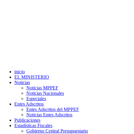
inicio
EL MINISTERIO
Noticias
Noticias MPPEF
Noticias Nacionales
Especiales
Entes Adscritos
Entes Adscritos del MPPEF
Noticias Entes Adscritos
Publicaciones
Estadísticas Fiscales
Gobierno Central Presupuestario