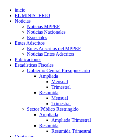
inicio
EL MINISTERIO
Noticias
Noticias MPPEF
Noticias Nacionales
Especiales
Entes Adscritos
Entes Adscritos del MPPEF
Noticias Entes Adscritos
Publicaciones
Estadísticas Fiscales
Gobierno Central Presupuestario
Ampliada
Mensual
Trimestral
Resumida
Mensual
Trimestral
Sector Público Restringido
Ampliada
Ampliada Trimestral
Resumida
Resumida Trimestral
Contactos