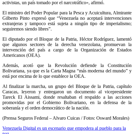
activistas, un país tomado por el narcotráfico», afirmó.
El ministro del Poder Popular para la Pesca y Acuicultura, Almirante
Gilberto Pinto expresó que “Venezuela no aceptará intervenciones
extranjeras y tampoco está sujeta a ningún tipo de imperialismo;
seguiremos siendo libres”.
El diputado por el Bloque de la Patria, Héctor Rodríguez, lamentó
que algunos sectores de la derecha venezolana, promuevan la
intervención del país a cargo de la Organización de Estados
Americanos (OEA).
Además, acotó que la Revolución defiende la Constitución
Bolivariana, ya que es la Carta Magna “más moderna del mundo” y
está por encima de lo que establece la OEA.
Al finalizar la marcha, un grupo del Bloque de la Patria, capítulo
Caracas, leyeron y entregaron un documento al vicepresidente
Tareck El Aissami, donde resaltaban el respaldo a las acciones
promovidas por el Gobierno Bolivariano, en la defensa de la
soberanía y el orden democrático de la nación.
(Prensa Seguros Federal – Alvaro Cuicas / Fotos: Osward Morales)
Venezuela Digital es un escenario que empodera al pueblo para la
paz.