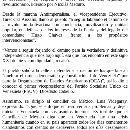
revolucionario, liderado por Nicolás Maduro.
Desde la marcha Antiimperialista, el vicepresidente Ejecutivo,
Tareck El Aissami, llamó al pueblo “a seguir labrando el camino de
la revolución bolivariana con conciencia, movilización y unidad
popular, en defensa de los intereses de la Patria y del legado del
comandante Hugo Chávez, frente a los propósitos
intervencionistas”.
“Vamos a seguir forjando el camino para la verdadera y definitiva
independencia que nos trajo aquí, esa que nos encontró en este siglo
XXI de pie y con dignidad”, recalcó.
El pueblo salió a la calle a defender a la nación de los que buscan
“quebrar el orden democrático y constitucional de Venezuela” por
parte la Organización de Estados Americanos (OEA)”, así lo dio a
conocer el primer vicepresidente del Partido Socialista Unido de
Venezuela (PSUV), Diosdado Cabello.
Asimismo, se dirigió al canciller de México, Luis Videgaray,
expresando: “Que se enfoque en resolver sus problemas y dejen
quieta a Venezuela con sus asuntos internos. Es terrible que el
Canciller de México diga que en Venezuela hay una crisis
humanitaria cuando en su país aparecen todos los días cementerios
clandestinos con cientos de cadáveres, todos los días desaparecen