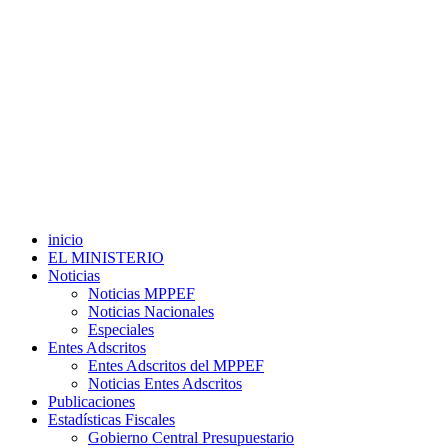
inicio
EL MINISTERIO
Noticias
Noticias MPPEF
Noticias Nacionales
Especiales
Entes Adscritos
Entes Adscritos del MPPEF
Noticias Entes Adscritos
Publicaciones
Estadísticas Fiscales
Gobierno Central Presupuestario