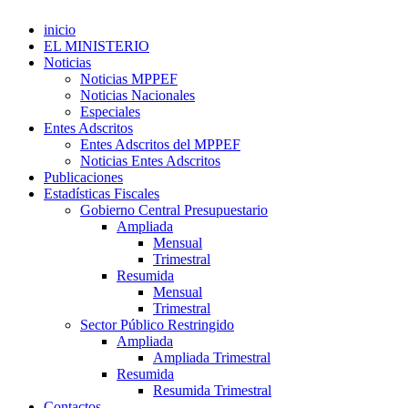
inicio
EL MINISTERIO
Noticias
Noticias MPPEF
Noticias Nacionales
Especiales
Entes Adscritos
Entes Adscritos del MPPEF
Noticias Entes Adscritos
Publicaciones
Estadísticas Fiscales
Gobierno Central Presupuestario
Ampliada
Mensual
Trimestral
Resumida
Mensual
Trimestral
Sector Público Restringido
Ampliada
Ampliada Trimestral
Resumida
Resumida Trimestral
Contactos