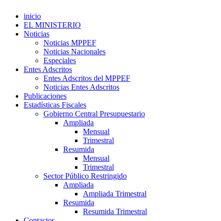
inicio
EL MINISTERIO
Noticias
Noticias MPPEF
Noticias Nacionales
Especiales
Entes Adscritos
Entes Adscritos del MPPEF
Noticias Entes Adscritos
Publicaciones
Estadísticas Fiscales
Gobierno Central Presupuestario
Ampliada
Mensual
Trimestral
Resumida
Mensual
Trimestral
Sector Público Restringido
Ampliada
Ampliada Trimestral
Resumida
Resumida Trimestral
Contactos