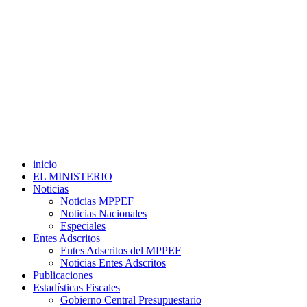
inicio
EL MINISTERIO
Noticias
Noticias MPPEF
Noticias Nacionales
Especiales
Entes Adscritos
Entes Adscritos del MPPEF
Noticias Entes Adscritos
Publicaciones
Estadísticas Fiscales
Gobierno Central Presupuestario