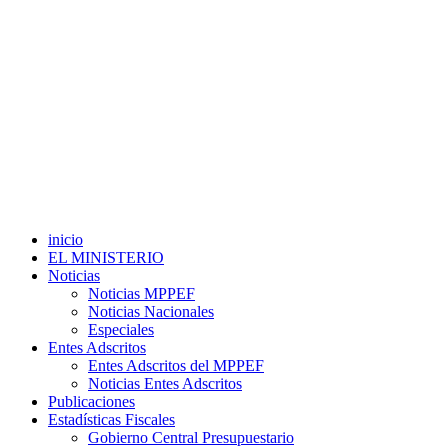
inicio
EL MINISTERIO
Noticias
Noticias MPPEF
Noticias Nacionales
Especiales
Entes Adscritos
Entes Adscritos del MPPEF
Noticias Entes Adscritos
Publicaciones
Estadísticas Fiscales
Gobierno Central Presupuestario