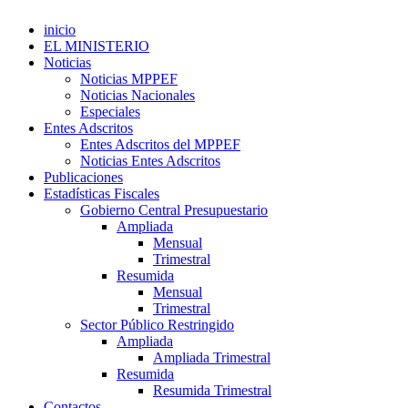
inicio
EL MINISTERIO
Noticias
Noticias MPPEF
Noticias Nacionales
Especiales
Entes Adscritos
Entes Adscritos del MPPEF
Noticias Entes Adscritos
Publicaciones
Estadísticas Fiscales
Gobierno Central Presupuestario
Ampliada
Mensual
Trimestral
Resumida
Mensual
Trimestral
Sector Público Restringido
Ampliada
Ampliada Trimestral
Resumida
Resumida Trimestral
Contactos