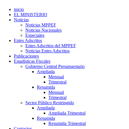
inicio
EL MINISTERIO
Noticias
Noticias MPPEF
Noticias Nacionales
Especiales
Entes Adscritos
Entes Adscritos del MPPEF
Noticias Entes Adscritos
Publicaciones
Estadísticas Fiscales
Gobierno Central Presupuestario
Ampliada
Mensual
Trimestral
Resumida
Mensual
Trimestral
Sector Público Restringido
Ampliada
Ampliada Trimestral
Resumida
Resumida Trimestral
Contactos