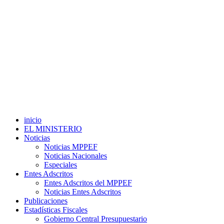
inicio
EL MINISTERIO
Noticias
Noticias MPPEF
Noticias Nacionales
Especiales
Entes Adscritos
Entes Adscritos del MPPEF
Noticias Entes Adscritos
Publicaciones
Estadísticas Fiscales
Gobierno Central Presupuestario