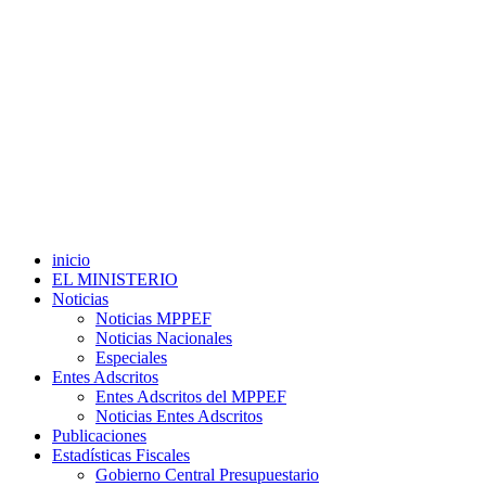
inicio
EL MINISTERIO
Noticias
Noticias MPPEF
Noticias Nacionales
Especiales
Entes Adscritos
Entes Adscritos del MPPEF
Noticias Entes Adscritos
Publicaciones
Estadísticas Fiscales
Gobierno Central Presupuestario