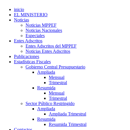
inicio
EL MINISTERIO
Noticias
Noticias MPPEF
Noticias Nacionales
Especiales
Entes Adscritos
Entes Adscritos del MPPEF
Noticias Entes Adscritos
Publicaciones
Estadísticas Fiscales
Gobierno Central Presupuestario
Ampliada
Mensual
Trimestral
Resumida
Mensual
Trimestral
Sector Público Restringido
Ampliada
Ampliada Trimestral
Resumida
Resumida Trimestral
Contactos