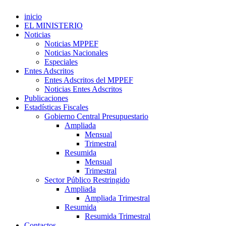
inicio
EL MINISTERIO
Noticias
Noticias MPPEF
Noticias Nacionales
Especiales
Entes Adscritos
Entes Adscritos del MPPEF
Noticias Entes Adscritos
Publicaciones
Estadísticas Fiscales
Gobierno Central Presupuestario
Ampliada
Mensual
Trimestral
Resumida
Mensual
Trimestral
Sector Público Restringido
Ampliada
Ampliada Trimestral
Resumida
Resumida Trimestral
Contactos