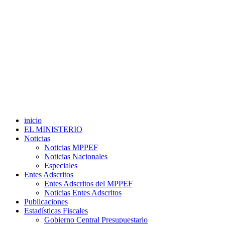
inicio
EL MINISTERIO
Noticias
Noticias MPPEF
Noticias Nacionales
Especiales
Entes Adscritos
Entes Adscritos del MPPEF
Noticias Entes Adscritos
Publicaciones
Estadísticas Fiscales
Gobierno Central Presupuestario