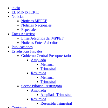
inicio
EL MINISTERIO
Noticias
Noticias MPPEF
Noticias Nacionales
Especiales
Entes Adscritos
Entes Adscritos del MPPEF
Noticias Entes Adscritos
Publicaciones
Estadísticas Fiscales
Gobierno Central Presupuestario
Ampliada
Mensual
Trimestral
Resumida
Mensual
Trimestral
Sector Público Restringido
Ampliada
Ampliada Trimestral
Resumida
Resumida Trimestral
Contactos