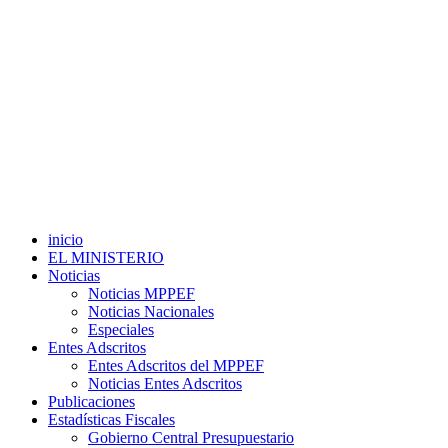
inicio
EL MINISTERIO
Noticias
Noticias MPPEF
Noticias Nacionales
Especiales
Entes Adscritos
Entes Adscritos del MPPEF
Noticias Entes Adscritos
Publicaciones
Estadísticas Fiscales
Gobierno Central Presupuestario