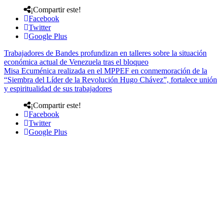
¡Compartir este!
Facebook
Twitter
Google Plus
Trabajadores de Bandes profundizan en talleres sobre la situación
económica actual de Venezuela tras el bloqueo
Misa Ecuménica realizada en el MPPEF en conmemoración de la
“Siembra del Líder de la Revolución Hugo Chávez”, fortalece unión
y espiritualidad de sus trabajadores
¡Compartir este!
Facebook
Twitter
Google Plus