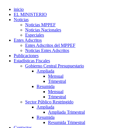
inicio
EL MINISTERIO
Noticias
Noticias MPPEF
Noticias Nacionales
Especiales
Entes Adscritos
Entes Adscritos del MPPEF
Noticias Entes Adscritos
Publicaciones
Estadísticas Fiscales
Gobierno Central Presupuestario
Ampliada
Mensual
Trimestral
Resumida
Mensual
Trimestral
Sector Público Restringido
Ampliada
Ampliada Trimestral
Resumida
Resumida Trimestral
Contactos