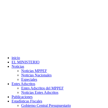
inicio
EL MINISTERIO
Noticias
Noticias MPPEF
Noticias Nacionales
Especiales
Entes Adscritos
Entes Adscritos del MPPEF
Noticias Entes Adscritos
Publicaciones
Estadísticas Fiscales
Gobierno Central Presupuestario