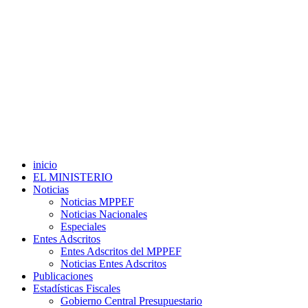
inicio
EL MINISTERIO
Noticias
Noticias MPPEF
Noticias Nacionales
Especiales
Entes Adscritos
Entes Adscritos del MPPEF
Noticias Entes Adscritos
Publicaciones
Estadísticas Fiscales
Gobierno Central Presupuestario