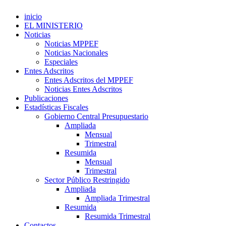
inicio
EL MINISTERIO
Noticias
Noticias MPPEF
Noticias Nacionales
Especiales
Entes Adscritos
Entes Adscritos del MPPEF
Noticias Entes Adscritos
Publicaciones
Estadísticas Fiscales
Gobierno Central Presupuestario
Ampliada
Mensual
Trimestral
Resumida
Mensual
Trimestral
Sector Público Restringido
Ampliada
Ampliada Trimestral
Resumida
Resumida Trimestral
Contactos