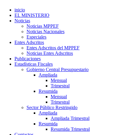
inicio
EL MINISTERIO
Noticias
Noticias MPPEF
Noticias Nacionales
Especiales
Entes Adscritos
Entes Adscritos del MPPEF
Noticias Entes Adscritos
Publicaciones
Estadísticas Fiscales
Gobierno Central Presupuestario
Ampliada
Mensual
Trimestral
Resumida
Mensual
Trimestral
Sector Público Restringido
Ampliada
Ampliada Trimestral
Resumida
Resumida Trimestral
Contactos