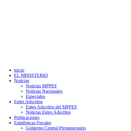
inicio
EL MINISTERIO
Noticias
Noticias MPPEF
Noticias Nacionales
Especiales
Entes Adscritos
Entes Adscritos del MPPEF
Noticias Entes Adscritos
Publicaciones
Estadísticas Fiscales
Gobierno Central Presupuestario