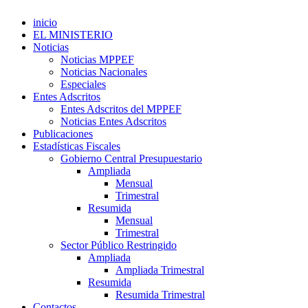
inicio
EL MINISTERIO
Noticias
Noticias MPPEF
Noticias Nacionales
Especiales
Entes Adscritos
Entes Adscritos del MPPEF
Noticias Entes Adscritos
Publicaciones
Estadísticas Fiscales
Gobierno Central Presupuestario
Ampliada
Mensual
Trimestral
Resumida
Mensual
Trimestral
Sector Público Restringido
Ampliada
Ampliada Trimestral
Resumida
Resumida Trimestral
Contactos