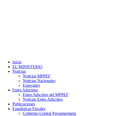
inicio
EL MINISTERIO
Noticias
Noticias MPPEF
Noticias Nacionales
Especiales
Entes Adscritos
Entes Adscritos del MPPEF
Noticias Entes Adscritos
Publicaciones
Estadísticas Fiscales
Gobierno Central Presupuestario