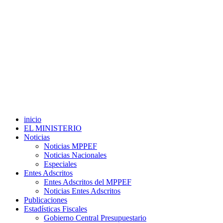
inicio
EL MINISTERIO
Noticias
Noticias MPPEF
Noticias Nacionales
Especiales
Entes Adscritos
Entes Adscritos del MPPEF
Noticias Entes Adscritos
Publicaciones
Estadísticas Fiscales
Gobierno Central Presupuestario