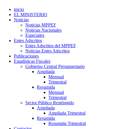
inicio
EL MINISTERIO
Noticias
Noticias MPPEF
Noticias Nacionales
Especiales
Entes Adscritos
Entes Adscritos del MPPEF
Noticias Entes Adscritos
Publicaciones
Estadísticas Fiscales
Gobierno Central Presupuestario
Ampliada
Mensual
Trimestral
Resumida
Mensual
Trimestral
Sector Público Restringido
Ampliada
Ampliada Trimestral
Resumida
Resumida Trimestral
Contactos