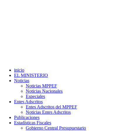
inicio
EL MINISTERIO
Noticias
Noticias MPPEF
Noticias Nacionales
Especiales
Entes Adscritos
Entes Adscritos del MPPEF
Noticias Entes Adscritos
Publicaciones
Estadísticas Fiscales
Gobierno Central Presupuestario