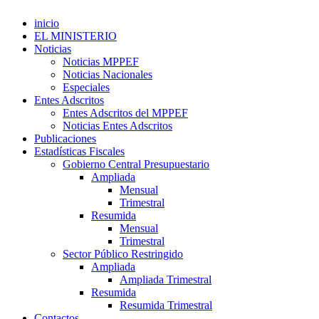
inicio
EL MINISTERIO
Noticias
Noticias MPPEF
Noticias Nacionales
Especiales
Entes Adscritos
Entes Adscritos del MPPEF
Noticias Entes Adscritos
Publicaciones
Estadísticas Fiscales
Gobierno Central Presupuestario
Ampliada
Mensual
Trimestral
Resumida
Mensual
Trimestral
Sector Público Restringido
Ampliada
Ampliada Trimestral
Resumida
Resumida Trimestral
Contactos