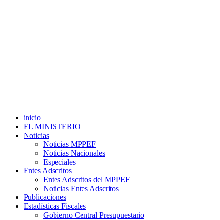
inicio
EL MINISTERIO
Noticias
Noticias MPPEF
Noticias Nacionales
Especiales
Entes Adscritos
Entes Adscritos del MPPEF
Noticias Entes Adscritos
Publicaciones
Estadísticas Fiscales
Gobierno Central Presupuestario