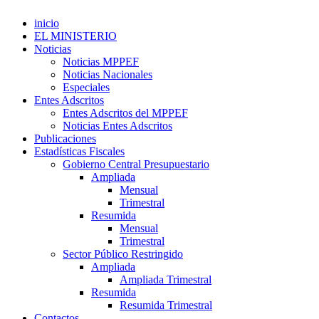
inicio
EL MINISTERIO
Noticias
Noticias MPPEF
Noticias Nacionales
Especiales
Entes Adscritos
Entes Adscritos del MPPEF
Noticias Entes Adscritos
Publicaciones
Estadísticas Fiscales
Gobierno Central Presupuestario
Ampliada
Mensual
Trimestral
Resumida
Mensual
Trimestral
Sector Público Restringido
Ampliada
Ampliada Trimestral
Resumida
Resumida Trimestral
Contactos