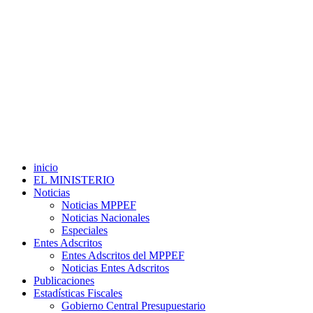
inicio
EL MINISTERIO
Noticias
Noticias MPPEF
Noticias Nacionales
Especiales
Entes Adscritos
Entes Adscritos del MPPEF
Noticias Entes Adscritos
Publicaciones
Estadísticas Fiscales
Gobierno Central Presupuestario