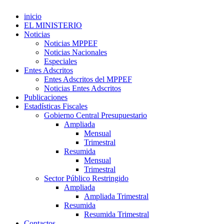
inicio
EL MINISTERIO
Noticias
Noticias MPPEF
Noticias Nacionales
Especiales
Entes Adscritos
Entes Adscritos del MPPEF
Noticias Entes Adscritos
Publicaciones
Estadísticas Fiscales
Gobierno Central Presupuestario
Ampliada
Mensual
Trimestral
Resumida
Mensual
Trimestral
Sector Público Restringido
Ampliada
Ampliada Trimestral
Resumida
Resumida Trimestral
Contactos