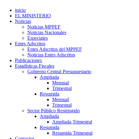
inicio
EL MINISTERIO
Noticias
Noticias MPPEF
Noticias Nacionales
Especiales
Entes Adscritos
Entes Adscritos del MPPEF
Noticias Entes Adscritos
Publicaciones
Estadísticas Fiscales
Gobierno Central Presupuestario
Ampliada
Mensual
Trimestral
Resumida
Mensual
Trimestral
Sector Público Restringido
Ampliada
Ampliada Trimestral
Resumida
Resumida Trimestral
Contactos