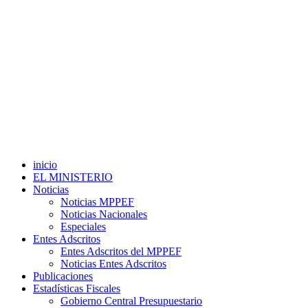
inicio
EL MINISTERIO
Noticias
Noticias MPPEF
Noticias Nacionales
Especiales
Entes Adscritos
Entes Adscritos del MPPEF
Noticias Entes Adscritos
Publicaciones
Estadísticas Fiscales
Gobierno Central Presupuestario