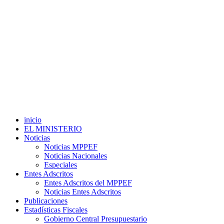
inicio
EL MINISTERIO
Noticias
Noticias MPPEF
Noticias Nacionales
Especiales
Entes Adscritos
Entes Adscritos del MPPEF
Noticias Entes Adscritos
Publicaciones
Estadísticas Fiscales
Gobierno Central Presupuestario