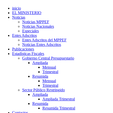
inicio
EL MINISTERIO
Noticias
Noticias MPPEF
Noticias Nacionales
Especiales
Entes Adscritos
Entes Adscritos del MPPEF
Noticias Entes Adscritos
Publicaciones
Estadísticas Fiscales
Gobierno Central Presupuestario
Ampliada
Mensual
Trimestral
Resumida
Mensual
Trimestral
Sector Público Restringido
Ampliada
Ampliada Trimestral
Resumida
Resumida Trimestral
Contactos