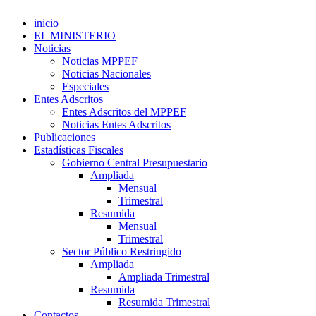
inicio
EL MINISTERIO
Noticias
Noticias MPPEF
Noticias Nacionales
Especiales
Entes Adscritos
Entes Adscritos del MPPEF
Noticias Entes Adscritos
Publicaciones
Estadísticas Fiscales
Gobierno Central Presupuestario
Ampliada
Mensual
Trimestral
Resumida
Mensual
Trimestral
Sector Público Restringido
Ampliada
Ampliada Trimestral
Resumida
Resumida Trimestral
Contactos