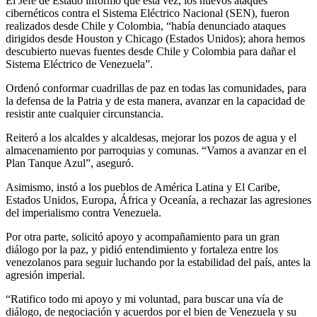
El Jefe de Estado informó que esta vez, los nuevos ataques
cibernéticos contra el Sistema Eléctrico Nacional (SEN), fueron
realizados desde Chile y Colombia, “había denunciado ataques
dirigidos desde Houston y Chicago (Estados Unidos); ahora hemos
descubierto nuevas fuentes desde Chile y Colombia para dañar el
Sistema Eléctrico de Venezuela”.
Ordenó conformar cuadrillas de paz en todas las comunidades, para
la defensa de la Patria y de esta manera, avanzar en la capacidad de
resistir ante cualquier circunstancia.
Reiteró a los alcaldes y alcaldesas, mejorar los pozos de agua y el
almacenamiento por parroquias y comunas. “Vamos a avanzar en el
Plan Tanque Azul”, aseguró.
Asimismo, instó a los pueblos de América Latina y El Caribe,
Estados Unidos, Europa, África y Oceanía, a rechazar las agresiones
del imperialismo contra Venezuela.
Por otra parte, solicitó apoyo y acompañamiento para un gran
diálogo por la paz, y pidió entendimiento y fortaleza entre los
venezolanos para seguir luchando por la estabilidad del país, antes la
agresión imperial.
“Ratifico todo mi apoyo y mi voluntad, para buscar una vía de
diálogo, de negociación y acuerdos por el bien de Venezuela y su