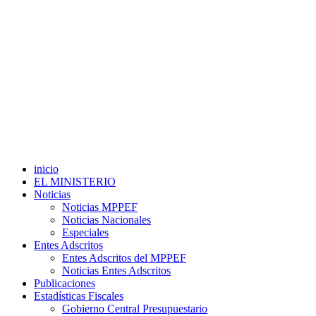
inicio
EL MINISTERIO
Noticias
Noticias MPPEF
Noticias Nacionales
Especiales
Entes Adscritos
Entes Adscritos del MPPEF
Noticias Entes Adscritos
Publicaciones
Estadísticas Fiscales
Gobierno Central Presupuestario