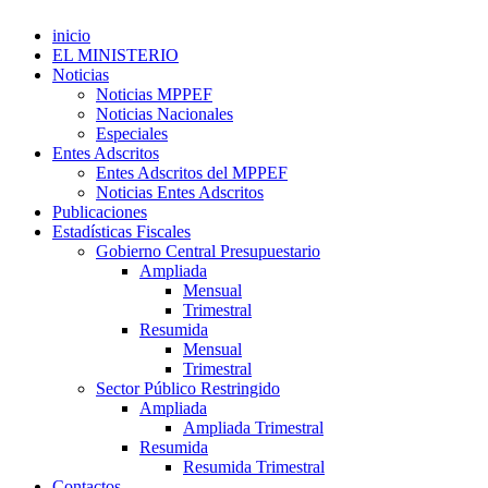
inicio
EL MINISTERIO
Noticias
Noticias MPPEF
Noticias Nacionales
Especiales
Entes Adscritos
Entes Adscritos del MPPEF
Noticias Entes Adscritos
Publicaciones
Estadísticas Fiscales
Gobierno Central Presupuestario
Ampliada
Mensual
Trimestral
Resumida
Mensual
Trimestral
Sector Público Restringido
Ampliada
Ampliada Trimestral
Resumida
Resumida Trimestral
Contactos