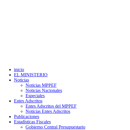
inicio
EL MINISTERIO
Noticias
Noticias MPPEF
Noticias Nacionales
Especiales
Entes Adscritos
Entes Adscritos del MPPEF
Noticias Entes Adscritos
Publicaciones
Estadísticas Fiscales
Gobierno Central Presupuestario