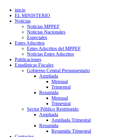
inicio
EL MINISTERIO
Noticias
Noticias MPPEF
Noticias Nacionales
Especiales
Entes Adscritos
Entes Adscritos del MPPEF
Noticias Entes Adscritos
Publicaciones
Estadísticas Fiscales
Gobierno Central Presupuestario
Ampliada
Mensual
Trimestral
Resumida
Mensual
Trimestral
Sector Público Restringido
Ampliada
Ampliada Trimestral
Resumida
Resumida Trimestral
Contactos