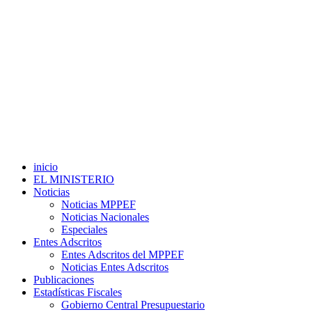
inicio
EL MINISTERIO
Noticias
Noticias MPPEF
Noticias Nacionales
Especiales
Entes Adscritos
Entes Adscritos del MPPEF
Noticias Entes Adscritos
Publicaciones
Estadísticas Fiscales
Gobierno Central Presupuestario