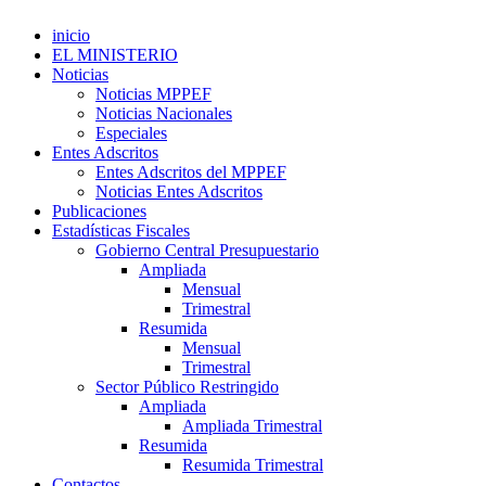
inicio
EL MINISTERIO
Noticias
Noticias MPPEF
Noticias Nacionales
Especiales
Entes Adscritos
Entes Adscritos del MPPEF
Noticias Entes Adscritos
Publicaciones
Estadísticas Fiscales
Gobierno Central Presupuestario
Ampliada
Mensual
Trimestral
Resumida
Mensual
Trimestral
Sector Público Restringido
Ampliada
Ampliada Trimestral
Resumida
Resumida Trimestral
Contactos