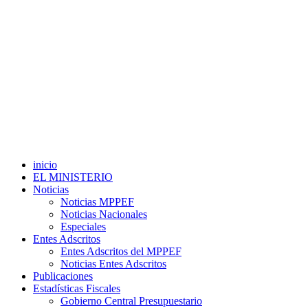
inicio
EL MINISTERIO
Noticias
Noticias MPPEF
Noticias Nacionales
Especiales
Entes Adscritos
Entes Adscritos del MPPEF
Noticias Entes Adscritos
Publicaciones
Estadísticas Fiscales
Gobierno Central Presupuestario