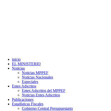
inicio
EL MINISTERIO
Noticias
Noticias MPPEF
Noticias Nacionales
Especiales
Entes Adscritos
Entes Adscritos del MPPEF
Noticias Entes Adscritos
Publicaciones
Estadísticas Fiscales
Gobierno Central Presupuestario