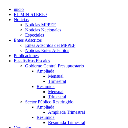
inicio
EL MINISTERIO
Noticias
Noticias MPPEF
Noticias Nacionales
Especiales
Entes Adscritos
Entes Adscritos del MPPEF
Noticias Entes Adscritos
Publicaciones
Estadísticas Fiscales
Gobierno Central Presupuestario
Ampliada
Mensual
Trimestral
Resumida
Mensual
Trimestral
Sector Público Restringido
Ampliada
Ampliada Trimestral
Resumida
Resumida Trimestral
Contactos