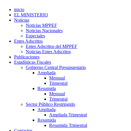
inicio
EL MINISTERIO
Noticias
Noticias MPPEF
Noticias Nacionales
Especiales
Entes Adscritos
Entes Adscritos del MPPEF
Noticias Entes Adscritos
Publicaciones
Estadísticas Fiscales
Gobierno Central Presupuestario
Ampliada
Mensual
Trimestral
Resumida
Mensual
Trimestral
Sector Público Restringido
Ampliada
Ampliada Trimestral
Resumida
Resumida Trimestral
Contactos