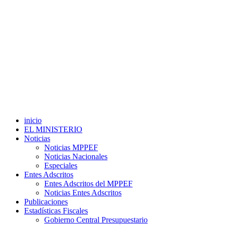
inicio
EL MINISTERIO
Noticias
Noticias MPPEF
Noticias Nacionales
Especiales
Entes Adscritos
Entes Adscritos del MPPEF
Noticias Entes Adscritos
Publicaciones
Estadísticas Fiscales
Gobierno Central Presupuestario