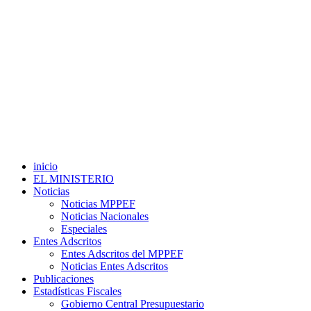
inicio
EL MINISTERIO
Noticias
Noticias MPPEF
Noticias Nacionales
Especiales
Entes Adscritos
Entes Adscritos del MPPEF
Noticias Entes Adscritos
Publicaciones
Estadísticas Fiscales
Gobierno Central Presupuestario