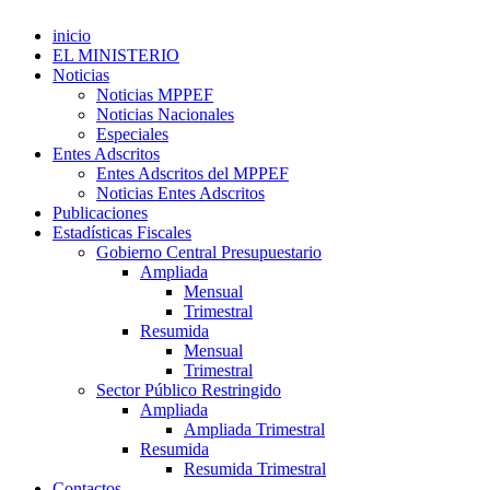
inicio
EL MINISTERIO
Noticias
Noticias MPPEF
Noticias Nacionales
Especiales
Entes Adscritos
Entes Adscritos del MPPEF
Noticias Entes Adscritos
Publicaciones
Estadísticas Fiscales
Gobierno Central Presupuestario
Ampliada
Mensual
Trimestral
Resumida
Mensual
Trimestral
Sector Público Restringido
Ampliada
Ampliada Trimestral
Resumida
Resumida Trimestral
Contactos