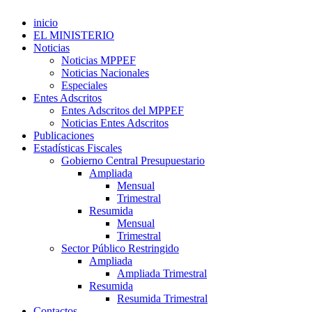
inicio
EL MINISTERIO
Noticias
Noticias MPPEF
Noticias Nacionales
Especiales
Entes Adscritos
Entes Adscritos del MPPEF
Noticias Entes Adscritos
Publicaciones
Estadísticas Fiscales
Gobierno Central Presupuestario
Ampliada
Mensual
Trimestral
Resumida
Mensual
Trimestral
Sector Público Restringido
Ampliada
Ampliada Trimestral
Resumida
Resumida Trimestral
Contactos