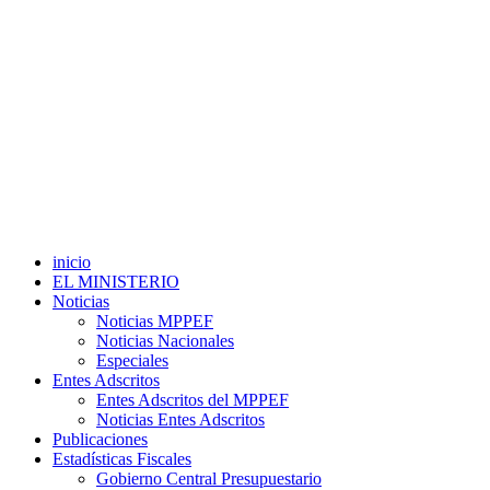
inicio
EL MINISTERIO
Noticias
Noticias MPPEF
Noticias Nacionales
Especiales
Entes Adscritos
Entes Adscritos del MPPEF
Noticias Entes Adscritos
Publicaciones
Estadísticas Fiscales
Gobierno Central Presupuestario