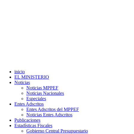
inicio
EL MINISTERIO
Noticias
Noticias MPPEF
Noticias Nacionales
Especiales
Entes Adscritos
Entes Adscritos del MPPEF
Noticias Entes Adscritos
Publicaciones
Estadísticas Fiscales
Gobierno Central Presupuestario