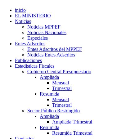
inicio
EL MINISTERIO
Noticias
Noticias MPPEF
Noticias Nacionales
Especiales
Entes Adscritos
Entes Adscritos del MPPEF
Noticias Entes Adscritos
Publicaciones
Estadísticas Fiscales
Gobierno Central Presupuestario
Ampliada
Mensual
Trimestral
Resumida
Mensual
Trimestral
Sector Público Restringido
Ampliada
Ampliada Trimestral
Resumida
Resumida Trimestral
Contactos