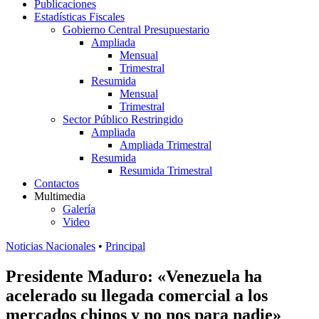
Publicaciones
Estadísticas Fiscales
Gobierno Central Presupuestario
Ampliada
Mensual
Trimestral
Resumida
Mensual
Trimestral
Sector Público Restringido
Ampliada
Ampliada Trimestral
Resumida
Resumida Trimestral
Contactos
Multimedia
Galería
Video
Noticias Nacionales
•
Principal
Presidente Maduro: «Venezuela ha
acelerado su llegada comercial a los
mercados chinos y no nos para nadie»