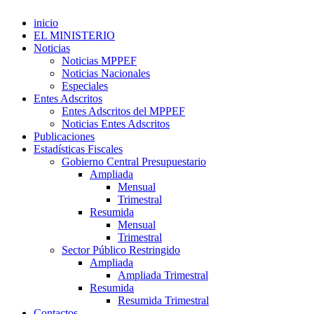
inicio
EL MINISTERIO
Noticias
Noticias MPPEF
Noticias Nacionales
Especiales
Entes Adscritos
Entes Adscritos del MPPEF
Noticias Entes Adscritos
Publicaciones
Estadísticas Fiscales
Gobierno Central Presupuestario
Ampliada
Mensual
Trimestral
Resumida
Mensual
Trimestral
Sector Público Restringido
Ampliada
Ampliada Trimestral
Resumida
Resumida Trimestral
Contactos