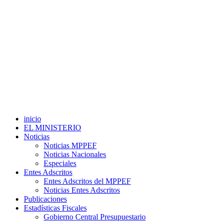
inicio
EL MINISTERIO
Noticias
Noticias MPPEF
Noticias Nacionales
Especiales
Entes Adscritos
Entes Adscritos del MPPEF
Noticias Entes Adscritos
Publicaciones
Estadísticas Fiscales
Gobierno Central Presupuestario