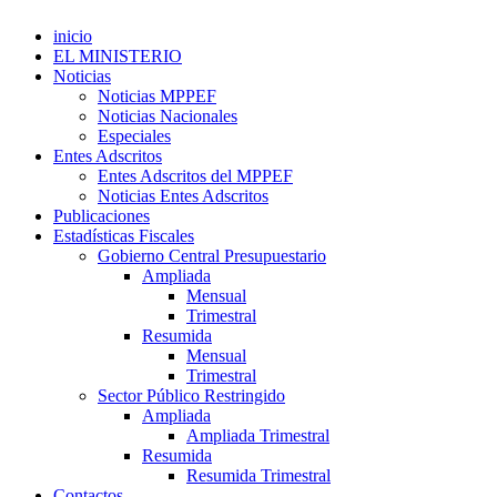
inicio
EL MINISTERIO
Noticias
Noticias MPPEF
Noticias Nacionales
Especiales
Entes Adscritos
Entes Adscritos del MPPEF
Noticias Entes Adscritos
Publicaciones
Estadísticas Fiscales
Gobierno Central Presupuestario
Ampliada
Mensual
Trimestral
Resumida
Mensual
Trimestral
Sector Público Restringido
Ampliada
Ampliada Trimestral
Resumida
Resumida Trimestral
Contactos