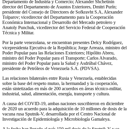
Departamento de Industria y Comercio; Alexander Shchetinin
director del Departamento de Asuntos Exteriores, Dmitri Purín;
presidente del Consejo de Directores de Sofkravht S.A, Alexander
Tolparov; vicedirector del Departamento para la Cooperación
Económica Internacional y Desarrollo del Mercado petrolero y
Anatoly Punchuk, vicedirector del Servicio Federal de Cooperación
Técnica y Militar.
Por la parte venezolana, se encuentran presentes Delcy Rodríguez,
vicepresidenta Ejecutiva de la República; Jorge Arreaza, ministro del
Poder Popular para las Relaciones Exteriores; Hipólito Abreu,
ministro del Poder Popular para el Transporte; Carlos Alvarado,
ministro del Poder Popular para la Salud y Asdrúbal Chávez,
presidente de Petróleos de Venezuela S.A. (PDVSA).
Las relaciones bilaterales entre Rusia y Venezuela, establecidas
sobre la base del respeto mutuo, la hermandad y la cooperación,
están sintetizadas en más de 200 acuerdos en áreas técnico-militar,
industrial, salud, alimentación, energía, transporte y cultura.
A causa del COVID-19, ambas naciones suscribieron en diciembre
de 2020 un acuerdo para la adquisición de 10 millones de dosis de la
vacuna rusa Sputnik-V, desarrollada por el Centro Nacional de
Investigación de Epidemiología y Microbiología Gamaleya.
A la fecha han llegado al país 150 mil dosis de la Sputnik-V y se