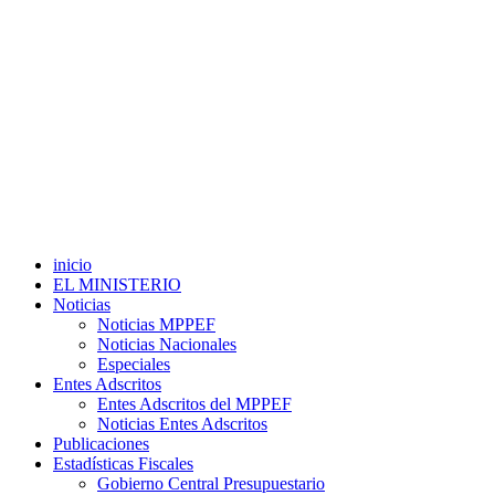
inicio
EL MINISTERIO
Noticias
Noticias MPPEF
Noticias Nacionales
Especiales
Entes Adscritos
Entes Adscritos del MPPEF
Noticias Entes Adscritos
Publicaciones
Estadísticas Fiscales
Gobierno Central Presupuestario