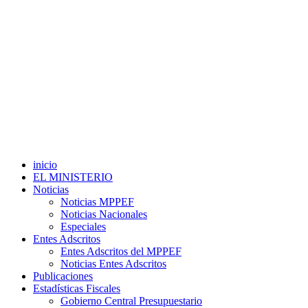
inicio
EL MINISTERIO
Noticias
Noticias MPPEF
Noticias Nacionales
Especiales
Entes Adscritos
Entes Adscritos del MPPEF
Noticias Entes Adscritos
Publicaciones
Estadísticas Fiscales
Gobierno Central Presupuestario