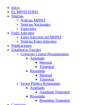
inicio
EL MINISTERIO
Noticias
Noticias MPPEF
Noticias Nacionales
Especiales
Entes Adscritos
Entes Adscritos del MPPEF
Noticias Entes Adscritos
Publicaciones
Estadísticas Fiscales
Gobierno Central Presupuestario
Ampliada
Mensual
Trimestral
Resumida
Mensual
Trimestral
Sector Público Restringido
Ampliada
Ampliada Trimestral
Resumida
Resumida Trimestral
Contactos