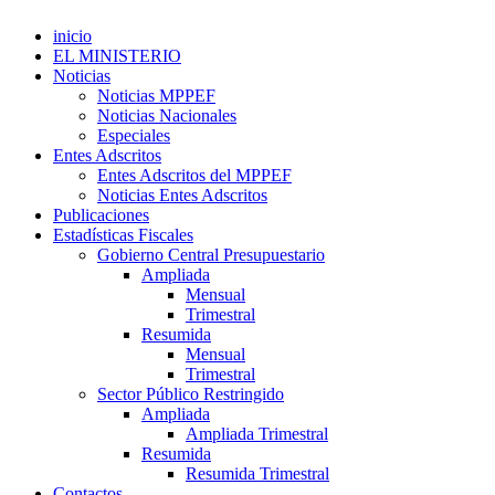
inicio
EL MINISTERIO
Noticias
Noticias MPPEF
Noticias Nacionales
Especiales
Entes Adscritos
Entes Adscritos del MPPEF
Noticias Entes Adscritos
Publicaciones
Estadísticas Fiscales
Gobierno Central Presupuestario
Ampliada
Mensual
Trimestral
Resumida
Mensual
Trimestral
Sector Público Restringido
Ampliada
Ampliada Trimestral
Resumida
Resumida Trimestral
Contactos