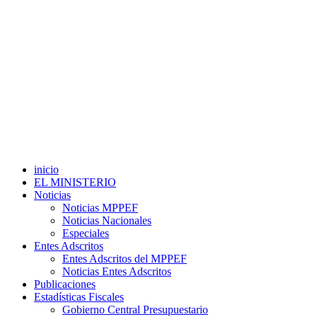
inicio
EL MINISTERIO
Noticias
Noticias MPPEF
Noticias Nacionales
Especiales
Entes Adscritos
Entes Adscritos del MPPEF
Noticias Entes Adscritos
Publicaciones
Estadísticas Fiscales
Gobierno Central Presupuestario