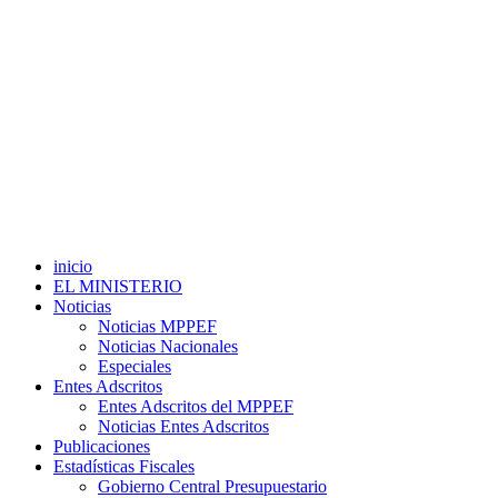
inicio
EL MINISTERIO
Noticias
Noticias MPPEF
Noticias Nacionales
Especiales
Entes Adscritos
Entes Adscritos del MPPEF
Noticias Entes Adscritos
Publicaciones
Estadísticas Fiscales
Gobierno Central Presupuestario