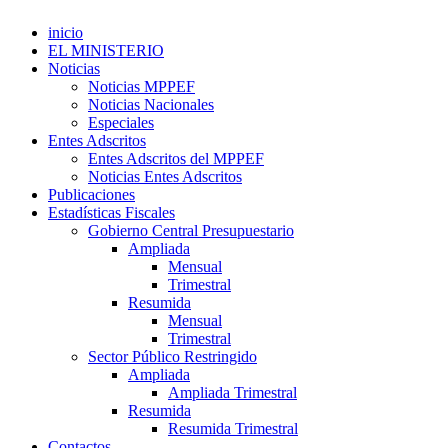
inicio
EL MINISTERIO
Noticias
Noticias MPPEF
Noticias Nacionales
Especiales
Entes Adscritos
Entes Adscritos del MPPEF
Noticias Entes Adscritos
Publicaciones
Estadísticas Fiscales
Gobierno Central Presupuestario
Ampliada
Mensual
Trimestral
Resumida
Mensual
Trimestral
Sector Público Restringido
Ampliada
Ampliada Trimestral
Resumida
Resumida Trimestral
Contactos