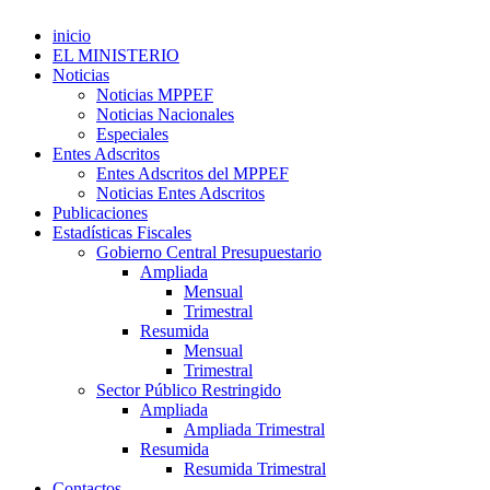
inicio
EL MINISTERIO
Noticias
Noticias MPPEF
Noticias Nacionales
Especiales
Entes Adscritos
Entes Adscritos del MPPEF
Noticias Entes Adscritos
Publicaciones
Estadísticas Fiscales
Gobierno Central Presupuestario
Ampliada
Mensual
Trimestral
Resumida
Mensual
Trimestral
Sector Público Restringido
Ampliada
Ampliada Trimestral
Resumida
Resumida Trimestral
Contactos