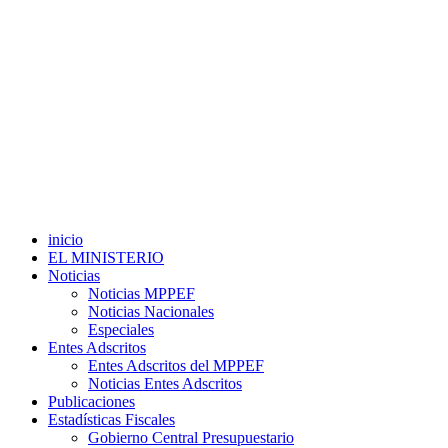
inicio
EL MINISTERIO
Noticias
Noticias MPPEF
Noticias Nacionales
Especiales
Entes Adscritos
Entes Adscritos del MPPEF
Noticias Entes Adscritos
Publicaciones
Estadísticas Fiscales
Gobierno Central Presupuestario