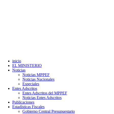
inicio
EL MINISTERIO
Noticias
Noticias MPPEF
Noticias Nacionales
Especiales
Entes Adscritos
Entes Adscritos del MPPEF
Noticias Entes Adscritos
Publicaciones
Estadísticas Fiscales
Gobierno Central Presupuestario