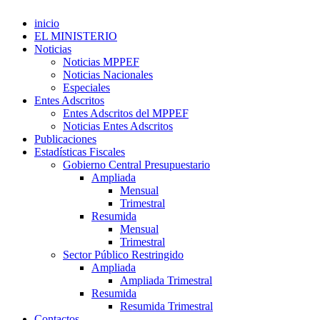
inicio
EL MINISTERIO
Noticias
Noticias MPPEF
Noticias Nacionales
Especiales
Entes Adscritos
Entes Adscritos del MPPEF
Noticias Entes Adscritos
Publicaciones
Estadísticas Fiscales
Gobierno Central Presupuestario
Ampliada
Mensual
Trimestral
Resumida
Mensual
Trimestral
Sector Público Restringido
Ampliada
Ampliada Trimestral
Resumida
Resumida Trimestral
Contactos