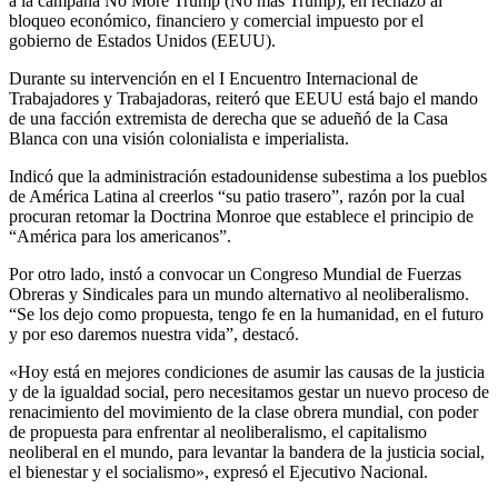
a la campaña No More Trump (No más Trump), en rechazo al
bloqueo económico, financiero y comercial impuesto por el
gobierno de Estados Unidos (EEUU).
Durante su intervención en el I Encuentro Internacional de
Trabajadores y Trabajadoras, reiteró que EEUU está bajo el mando
de una facción extremista de derecha que se adueñó de la Casa
Blanca con una visión colonialista e imperialista.
Indicó que la administración estadounidense subestima a los pueblos
de América Latina al creerlos “su patio trasero”, razón por la cual
procuran retomar la Doctrina Monroe que establece el principio de
“América para los americanos”.
Por otro lado, instó a convocar un Congreso Mundial de Fuerzas
Obreras y Sindicales para un mundo alternativo al neoliberalismo.
“Se los dejo como propuesta, tengo fe en la humanidad, en el futuro
y por eso daremos nuestra vida”, destacó.
«Hoy está en mejores condiciones de asumir las causas de la justicia
y de la igualdad social, pero necesitamos gestar un nuevo proceso de
renacimiento del movimiento de la clase obrera mundial, con poder
de propuesta para enfrentar al neoliberalismo, el capitalismo
neoliberal en el mundo, para levantar la bandera de la justicia social,
el bienestar y el socialismo», expresó el Ejecutivo Nacional.