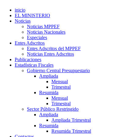
inicio
EL MINISTERIO
Noticias
Noticias MPPEF
Noticias Nacionales
Especiales
Entes Adscritos
Entes Adscritos del MPPEF
Noticias Entes Adscritos
Publicaciones
Estadísticas Fiscales
Gobierno Central Presupuestario
Ampliada
Mensual
Trimestral
Resumida
Mensual
Trimestral
Sector Público Restringido
Ampliada
Ampliada Trimestral
Resumida
Resumida Trimestral
Contactos