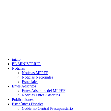
inicio
EL MINISTERIO
Noticias
Noticias MPPEF
Noticias Nacionales
Especiales
Entes Adscritos
Entes Adscritos del MPPEF
Noticias Entes Adscritos
Publicaciones
Estadísticas Fiscales
Gobierno Central Presupuestario